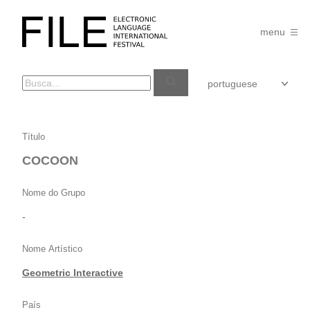
Pular
para
FILE
o
menu
FESTIVAL
conteúdo
COCOON
Título
COCOON
Nome do Grupo
-
Nome Artístico
Geometric Interactive
País