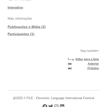
Interativo
Mais informações
Publicações e Mídia (2)
|
Participantes (1)
Veja também:
Voltar para a lista
Anterior
Próximo
@2025 // FILE - Electronic Language International Festival
Facebook
Twitter
Instagram
LinkedIn