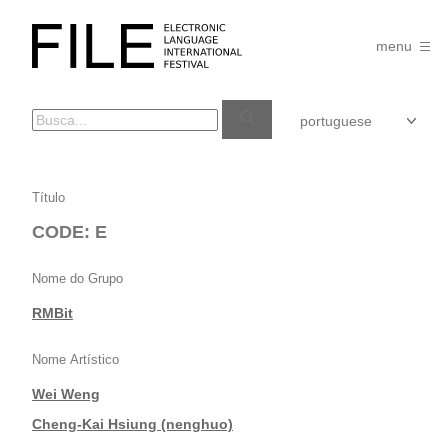
Pular
para
FILE
o
menu
FESTIVAL
conteúdo
CODE:
Título
E
CODE: E
Nome do Grupo
RMBit
Nome Artístico
Wei Weng
|
Cheng-Kai Hsiung (nenghuo)