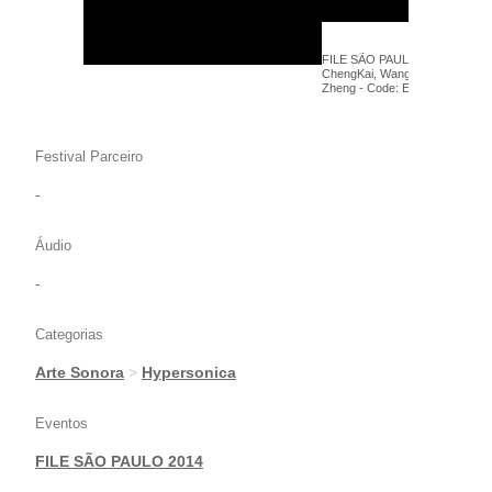
FILE SÃO PAULO 2014 - RMBit
ChengKai, Wang Zhipeng, Weng
Zheng - Code: E - Hipersônica 
Festival Parceiro
-
Áudio
-
Categorias
Arte Sonora
>
Hypersonica
Eventos
FILE SÃO PAULO 2014