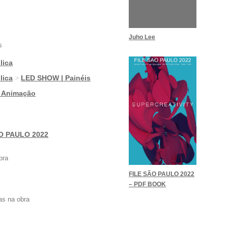
Juho Lee
s
lica
lica
>
LED SHOW | Painéis
| Animação
O PAULO 2022
bra
FILE SÃO PAULO 2022
– PDF BOOK
as na obra