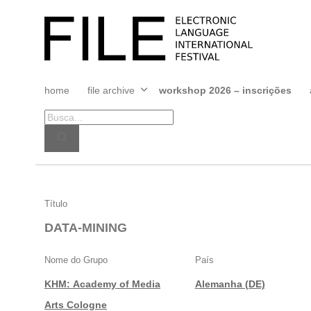
Pular
para
FILE
o
FESTIVAL
conteúdo
home
file archive
workshop 2026 – inscrições
Abrir
menu
DATA-
Título
MINING
DATA-MINING
Nome do Grupo
País
KHM: Academy of Media
Alemanha (DE)
Arts Cologne