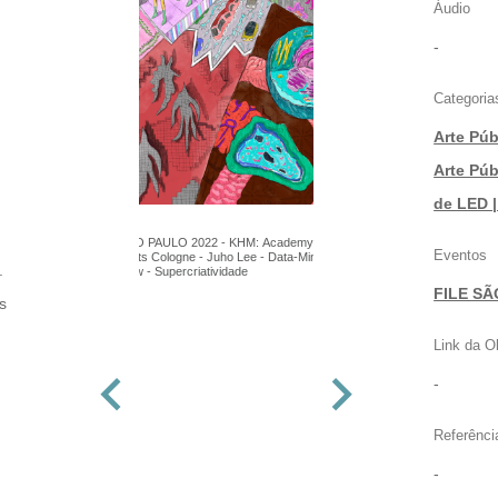
Áudio
-
Categoria
Arte Púb
|
Arte Púb
de LED 
FILE SÃO PAULO 2022 - KHM: Academy of
Eventos
Media Arts Cologne - Juho Lee - Data-Mining -
.
Led Show - Supercriatividade
FILE SÃ
s
Link da O
-
Referênci
-