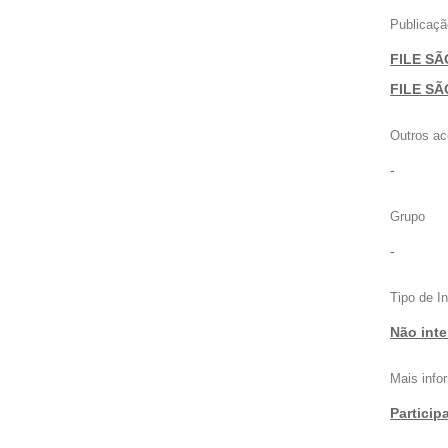
Publicaçã
FILE SÃ
|
FILE SÃ
Outros ac
-
Grupo
-
Tipo de I
Não inte
Mais inf
Particip