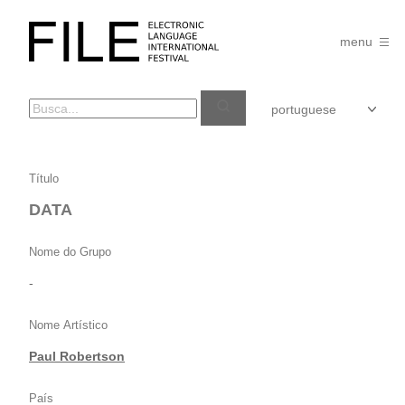
Pular
para
FILE
o
menu
FESTIVAL
conteúdo
DATA
Título
DATA
Nome do Grupo
-
Nome Artístico
Paul Robertson
País