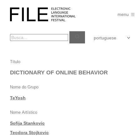
Pular
para
FILE
o
menu
FESTIVAL
conteúdo
DICTIONARY
Título
OF
DICTIONARY OF ONLINE BEHAVIOR
ONLINE
BEHAVIOR
Nome do Grupo
TeYosh
Nome Artístico
Sofija Stankovic
|
Teodora Stojkovic