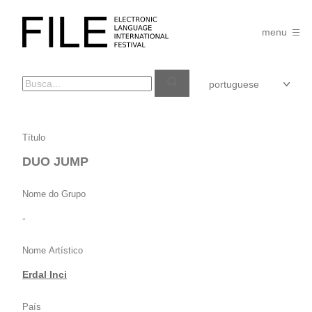
Pular
para
FILE
o
menu
FESTIVAL
conteúdo
DUO
Título
JUMP
DUO JUMP
Nome do Grupo
-
Nome Artístico
Erdal Inci
País