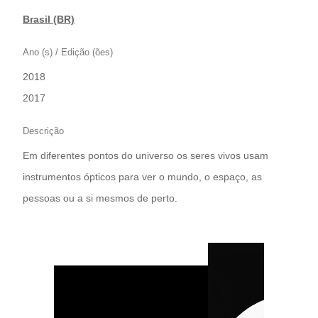
Brasil (BR)
Ano (s) / Edição (ões)
2018
|
2017
Descrição
Em diferentes pontos do universo os seres vivos usam
instrumentos ópticos para ver o mundo, o espaço, as
pessoas ou a si mesmos de perto.