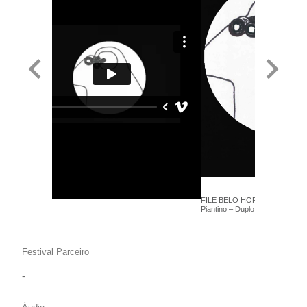
FILE BELO HORIZONTE 2018 -
Piantino – Duplo - Anima +
Festival Parceiro
-