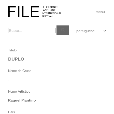
Pular
para
FILE
o
menu
FESTIVAL
conteúdo
DUPLO
Título
DUPLO
Nome do Grupo
-
Nome Artístico
Raquel Piantino
País