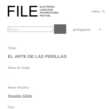
Pular
para
FILE
o
menu
FESTIVAL
conteúdo
EL
Título
ARTE
EL ARTE DE LAS PERILLAS
DE
LAS
Nome do Grupo
PERILLAS
-
Nome Artístico
Osvaldo Cibils
País