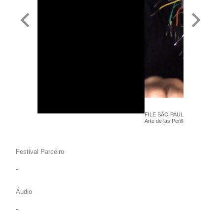
FILE SÃO PAULO 2022 - Osvaldo
Arte de las Perillas -Hypersônic
Festival Parceiro
-
Áudio
-