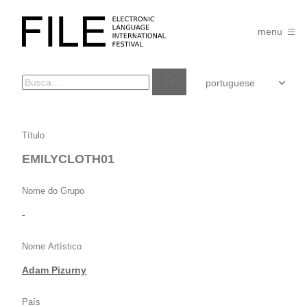
Pular
para
FILE
o
menu
FESTIVAL
conteúdo
EMILYCLOTH01
Título
EMILYCLOTH01
Nome do Grupo
-
Nome Artístico
Adam Pizurny
País