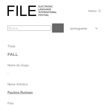
Pular
para
FILE
o
menu
FESTIVAL
conteúdo
FALL
Título
FALL
Nome do Grupo
-
Nome Artístico
Paulina Rutman
País