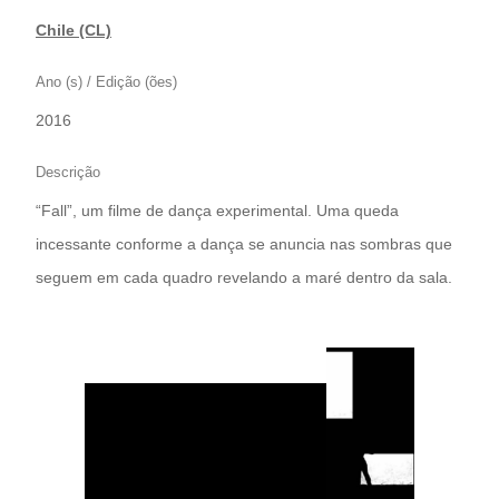
Chile (CL)
Ano (s) / Edição (ões)
2016
Descrição
“Fall”, um filme de dança experimental. Uma queda
incessante conforme a dança se anuncia nas sombras que
seguem em cada quadro revelando a maré dentro da sala.