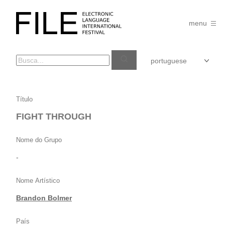
Pular
para
FILE
o
menu
FESTIVAL
conteúdo
FIGHT
Título
THROUGH
FIGHT THROUGH
Nome do Grupo
-
Nome Artístico
Brandon Bolmer
País