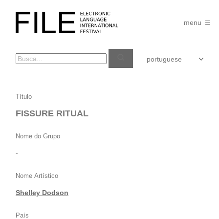
Pular
para
FILE
o
menu
FESTIVAL
conteúdo
FISSURE
Título
RITUAL
FISSURE RITUAL
Nome do Grupo
-
Nome Artístico
Shelley Dodson
País