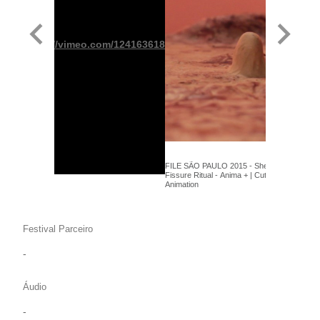
https://vimeo.com/124163618
FILE SÃO PAULO 2015 - Shelley Dodson -
Fissure Ritual - Anima + | Cutting Edge
Animation
Festival Parceiro
-
Áudio
-