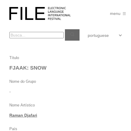
Pular
para
FILE
o
menu
FESTIVAL
conteúdo
FJAAK:
Título
SNOW
FJAAK: SNOW
Nome do Grupo
-
Nome Artístico
Raman Djafari
País