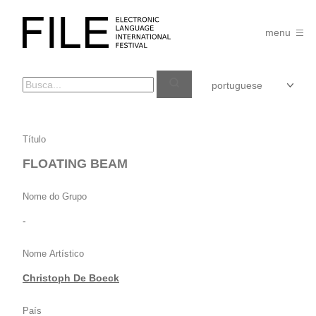
Pular
para
FILE
o
menu
FESTIVAL
conteúdo
FLOATING
Título
BEAM
FLOATING BEAM
Nome do Grupo
-
Nome Artístico
Christoph De Boeck
País