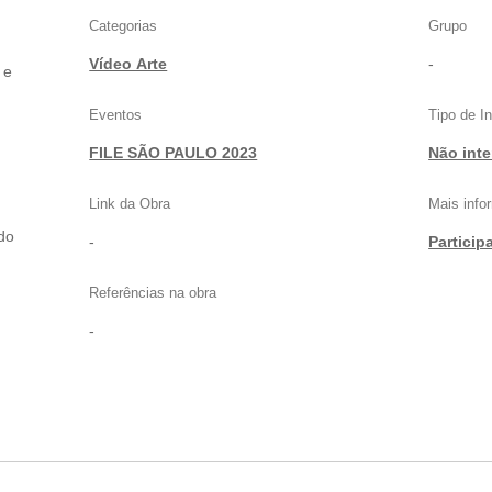
Categorias
Grupo
Vídeo Arte
-
 e
Eventos
Tipo de I
FILE SÃO PAULO 2023
Não inte
Link da Obra
Mais inf
 do
-
Particip
Referências na obra
-