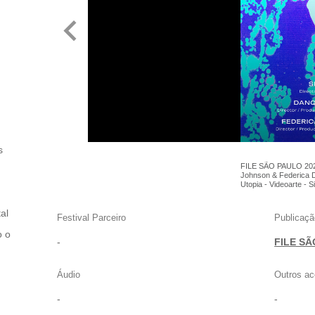
s
FILE SÃO PAULO 2023
Johnson & Federica 
Utopia - Videoarte - S
al
Festival Parceiro
Publicaçã
o o
-
FILE SÃ
Áudio
Outros ac
-
-