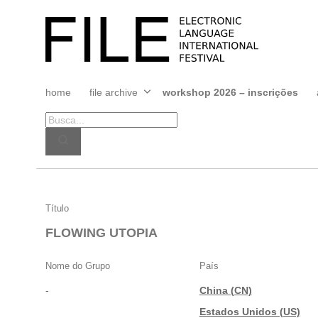
Pular
para
FILE
o
FESTIVAL
conteúdo
home
file archive
workshop 2026 – inscrições
Abrir
menu
FLOWING
Título
UTOPIA
FLOWING UTOPIA
Nome do Grupo
País
-
China (CN)
|
Estados Unidos (US)