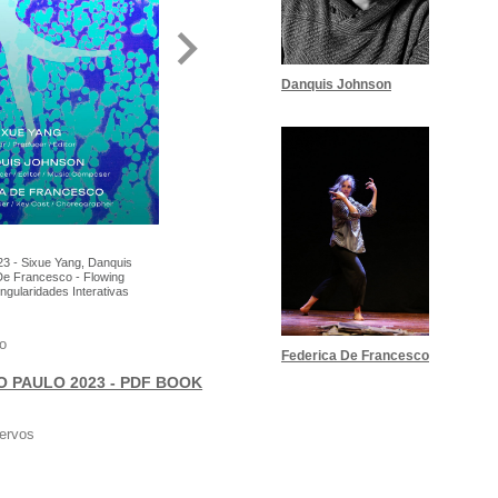
Danquis Johnson
 - Sixue Yang, Danquis
De Francesco - Flowing
ingularidades Interativas
o
Federica De Francesco
O PAULO 2023 - PDF BOOK
ervos