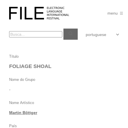
Pular
para
FILE
o
menu
FESTIVAL
conteúdo
FOLIAGE
Título
SHOAL
FOLIAGE SHOAL
Nome do Grupo
-
Nome Artístico
Martin Böttger
País