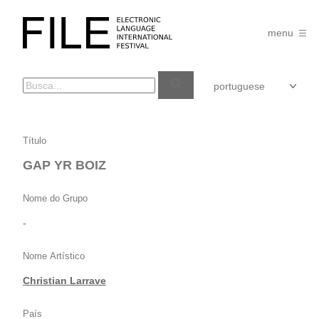
Pular
para
FILE
o
menu
FESTIVAL
conteúdo
GAP
Título
YR
GAP YR BOIZ
BOIZ
Nome do Grupo
-
Nome Artístico
Christian Larrave
País