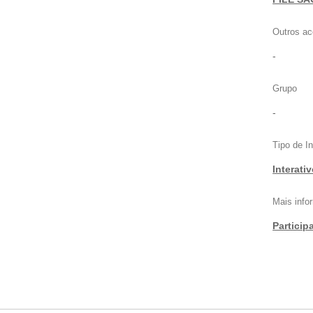
Outros ac
-
Grupo
-
Tipo de I
Interati
Mais inf
Particip