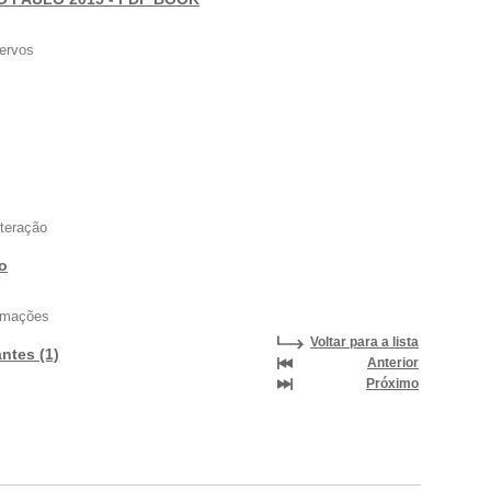
ervos
nteração
vo
ormações
Voltar para a lista
antes (1)
Anterior
Próximo