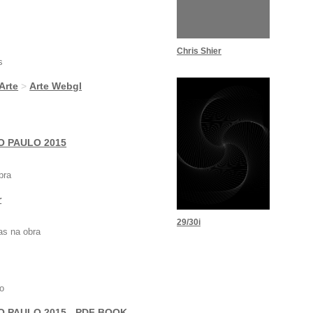
Chris Shier
s
 Arte
>
Arte Webgl
O PAULO 2015
bra
r
29/30i
as na obra
o
O PAULO 2015 - PDF BOOK