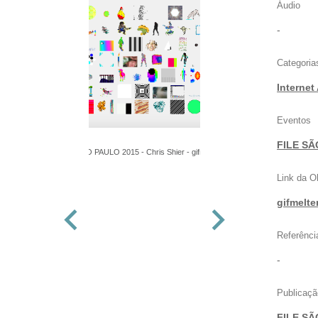
Áudio
-
Categoria
Internet
Eventos
FILE SÃ
FILE SÃO PAULO 2015 - Chris Shier - gifmelter -
WebGL
Link da O
gifmelte
Referênci
-
Publicaçã
FILE SÃ