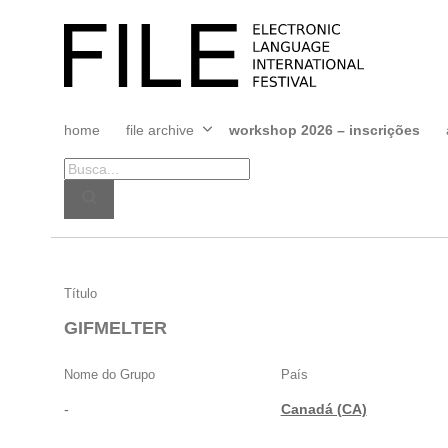
Pular
para
FILE
o
FESTIVAL
conteúdo
home
file archive
workshop 2026 – inscrições
Abrir
menu
GIFMELTER
Título
GIFMELTER
Nome do Grupo
País
-
Canadá (CA)