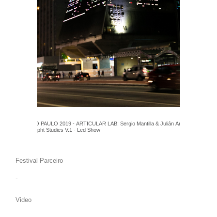
FILE SÃO PAULO 2019 - ARTICULAR LAB: Sergio Mantilla & Julián Angarita -
Glitch Depht Studies V.1 - Led Show
Festival Parceiro
-
Video
-