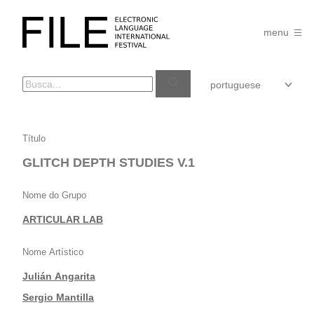
Pular
para
FILE
o
menu
FESTIVAL
conteúdo
GLITCH
Título
DEPTH
GLITCH DEPTH STUDIES V.1
STUDIES
V.1
Nome do Grupo
ARTICULAR LAB
Nome Artístico
Julián Angarita
|
Sergio Mantilla