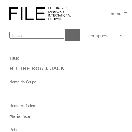
Pular
para
FILE
o
menu
FESTIVAL
conteúdo
HIT
Título
THE
HIT THE ROAD, JACK
ROAD,
JACK
Nome do Grupo
-
Nome Artístico
María Papi
País