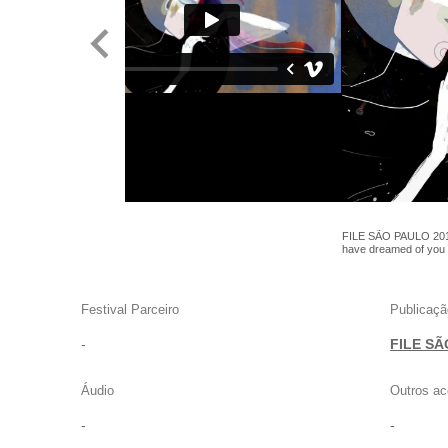
FILE SÃO PAULO 2019
have dreamed of you
Festival Parceiro
Publicaçã
-
FILE SÃ
Áudio
Outros ac
-
-