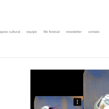
apoio cultural
equipe
file festival
newsletter
contato