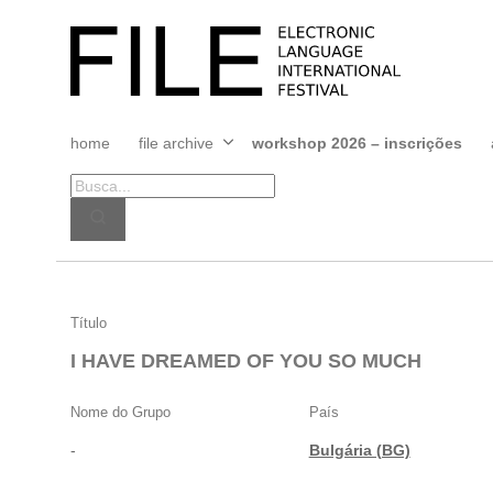
Pular
para
FILE
o
FESTIVAL
conteúdo
home
file archive
workshop 2026 – inscrições
Abrir
menu
I
Título
HAVE
I HAVE DREAMED OF YOU SO MUCH
DREAMED
OF
Nome do Grupo
País
YOU
-
Bulgária (BG)
SO