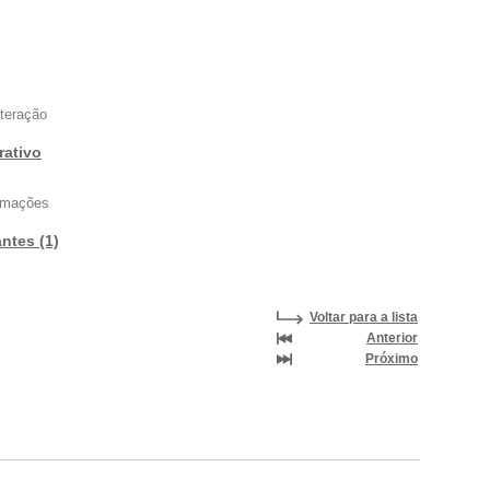
nteração
rativo
ormações
antes (1)
Voltar para a lista
Anterior
Próximo