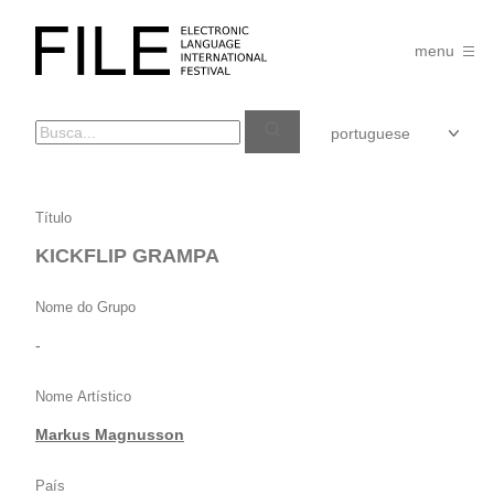
Pular
para
FILE
o
menu
FESTIVAL
conteúdo
KICKFLIP
Título
GRAMPA
KICKFLIP GRAMPA
Nome do Grupo
-
Nome Artístico
Markus Magnusson
País