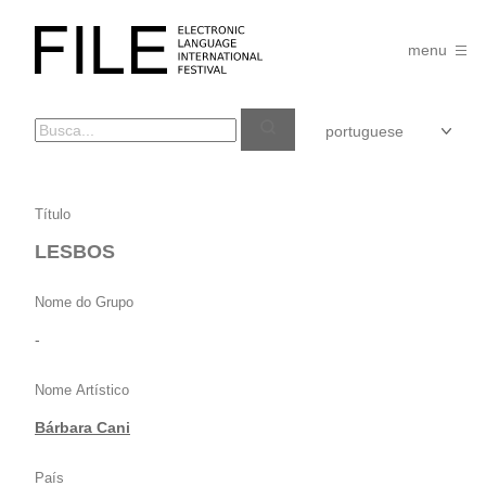
Pular
para
FILE
o
menu
FESTIVAL
conteúdo
LESBOS
Título
LESBOS
Nome do Grupo
-
Nome Artístico
Bárbara Cani
País