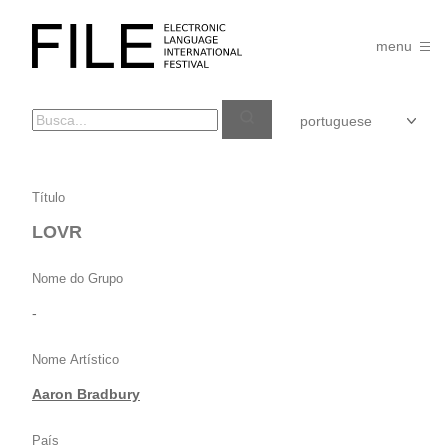
Pular
para
FILE
o
menu
FESTIVAL
conteúdo
LOVR
Título
LOVR
Nome do Grupo
-
Nome Artístico
Aaron Bradbury
País