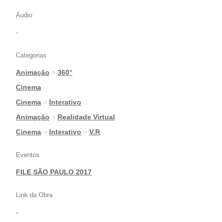
Áudio
-
Categorias
Animação
>
360°
|
Cinema
|
Cinema
>
Interativo
|
Animação
>
Realidade Virtual
|
Cinema
>
Interativo
>
V.R
Eventos
FILE SÃO PAULO 2017
Link da Obra
-