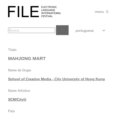
Pular
para
FILE
o
menu
FESTIVAL
conteúdo
MAHJONG
Título
MART
MAHJONG MART
Nome do Grupo
School of Creative Media - City University of Hong Kong
Nome Artístico
SCM/CityU
País