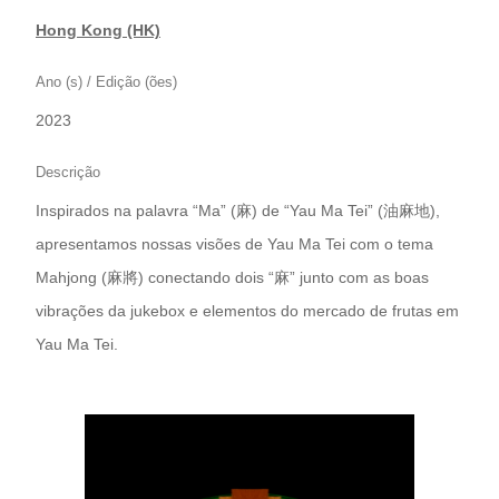
Hong Kong (HK)
Ano (s) / Edição (ões)
2023
Descrição
Inspirados na palavra “Ma” (麻) de “Yau Ma Tei” (油麻地),
apresentamos nossas visões de Yau Ma Tei com o tema
Mahjong (麻將) conectando dois “麻” junto com as boas
vibrações da jukebox e elementos do mercado de frutas em
Yau Ma Tei.