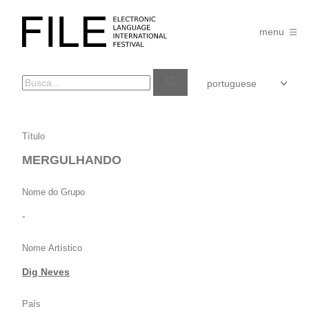
Pular
para
FILE
o
menu
FESTIVAL
conteúdo
MERGULHANDO
Título
MERGULHANDO
Nome do Grupo
-
Nome Artístico
Dig Neves
País