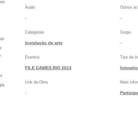
tos
Áudio
Outros ac
-
-
Categorias
Grupo
iar
Instalação de arte
-
e
”
Eventos
Tipo de I
FILE GAMES RIO 2013
Interati
er
Link da Obra
Mais inf
gia
-
Particip
e