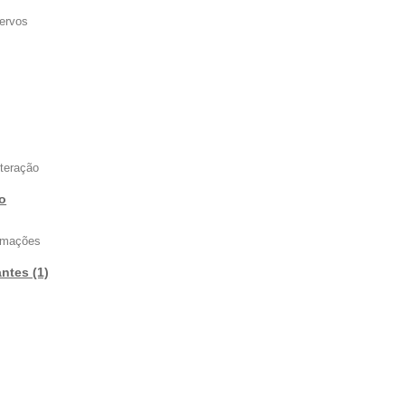
ervos
nteração
vo
ormações
antes (1)