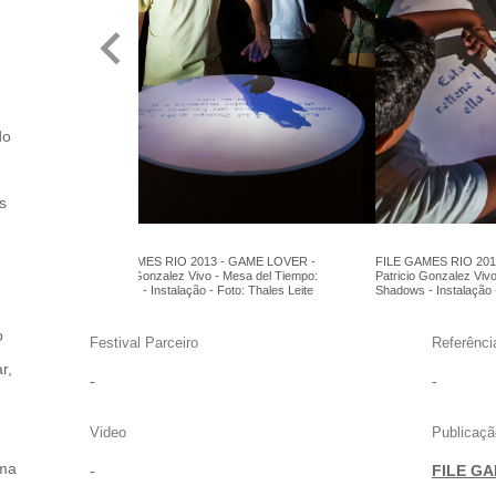
do
s
FILE GAMES RIO 2013 - GAME LOVER -
FILE GAMES RIO 201
Patricio Gonzalez Vivo - Mesa del Tiempo:
Patricio Gonzalez Viv
Shadows - Instalação - Foto: Thales Leite
Shadows - Instalação -
o
Festival Parceiro
Referênci
r,
-
-
Video
Publicaçã
uma
-
FILE GA