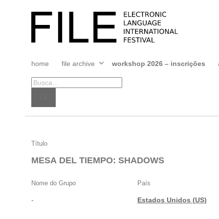
Pular
para
FILE
o
FESTIVAL
conteúdo
home
file archive
workshop 2026 – inscrições
Abrir
menu
MESA
Título
DEL
MESA DEL TIEMPO: SHADOWS
TIEMPO:
SHADOWS
Nome do Grupo
País
-
Estados Unidos (US)