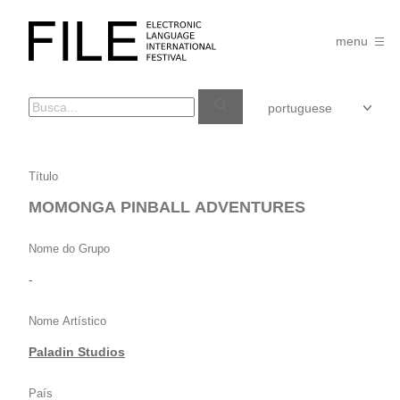
Pular
para
FILE
o
menu
FESTIVAL
conteúdo
MOMONGA
Título
PINBALL
MOMONGA PINBALL ADVENTURES
ADVENTURES
Nome do Grupo
-
Nome Artístico
Paladin Studios
País