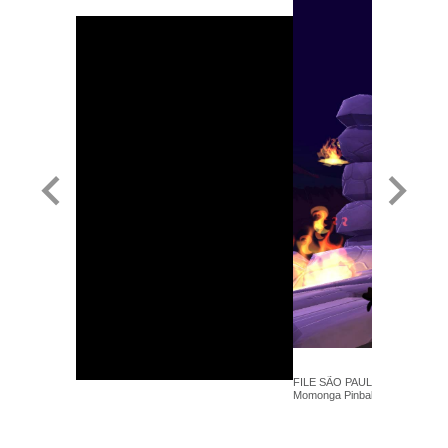
FILE SÃO PAULO 2013 - Paladin
Momonga Pinball Adventures - T