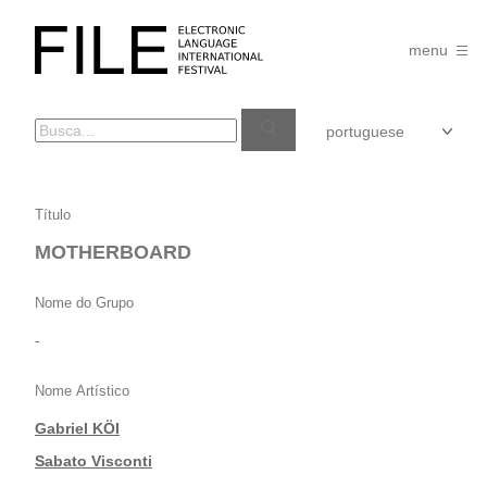
Pular
para
FILE
o
menu
FESTIVAL
conteúdo
MOTHERBOARD
Título
MOTHERBOARD
Nome do Grupo
-
Nome Artístico
Gabriel KÖI
|
Sabato Visconti