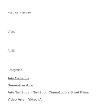
Festival Parceiro
-
Video
-
Áudio
-
Categorias
Arte Sintética
|
Generative Arte
|
Arte Sintética
>
Sintético Cinemático e Short Films
|
Vídeo Arte
>
Vídeo IA