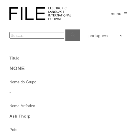
Pular
para
FILE
o
menu
FESTIVAL
conteúdo
NONE
Título
NONE
Nome do Grupo
-
Nome Artístico
Ash Thorp
País