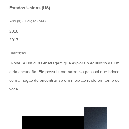
Estados Unidos (US)
Ano (s) / Edição (ões)
2018
|
2017
Descrição
“None” é um curta-metragem que explora o equilíbrio da luz
e da escuridão. Ele possui uma narrativa pessoal que brinca
com a noção de encontrar-se em meio ao ruído em torno de
você.