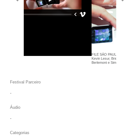
FILE SÃO PAULO 2013 - One Li
Kevin Lesur, Brice Roy, Franck
Berlemont e Simon Bachelier - P
Games - Foto: Thales Leite
Festival Parceiro
-
Áudio
-
Categorias