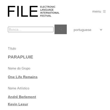
Pular
para
FILE
o
menu
FESTIVAL
conteúdo
PARAPLUIE
Título
PARAPLUIE
Nome do Grupo
One Life Remains
Nome Artístico
André Berlemont
|
Kevin Lesur