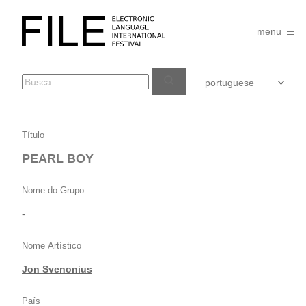
Pular
para
FILE
o
menu
FESTIVAL
conteúdo
PEARL
Título
BOY
PEARL BOY
Nome do Grupo
-
Nome Artístico
Jon Svenonius
País