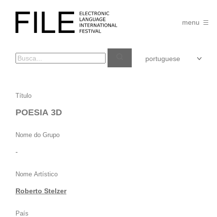
Pular
para
FILE
o
menu
FESTIVAL
conteúdo
POESIA
Título
3D
POESIA 3D
Nome do Grupo
-
Nome Artístico
Roberto Stelzer
País