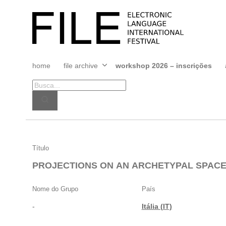
Pular
para
FILE
o
FESTIVAL
conteúdo
home
file archive
workshop 2026 – inscrições
Abrir
menu
PROJECTIONS
Título
ON
PROJECTIONS ON AN ARCHETYPAL SPAC
AN
ARCHETYPAL
Nome do Grupo
País
SPACE
-
Itália (IT)