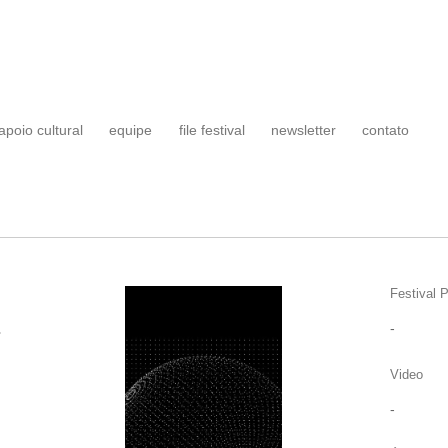
apoio cultural
equipe
file festival
newsletter
contato
Festival P
E
-
Video
-