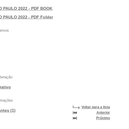
O PAULO 2022 - PDF BOOK
O PAULO 2022 - PDF Folder
ervos
nteração
rativo
ormações
Voltar para a lista
antes (1)
Anterior
Próximo