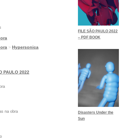
s
FILE SÃO PAULO 2022
– PDF BOOK
nora
nora
>
Hypersonica
O PAULO 2022
bra
as na obra
Disasters Under the
Sun
o