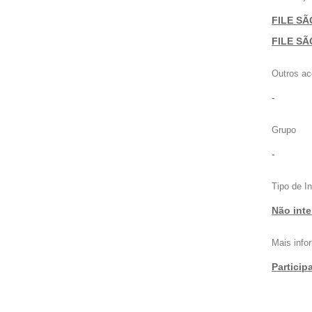
FILE SÃ
|
FILE SÃ
Outros ac
-
Grupo
-
Tipo de I
Não inte
Mais inf
Particip