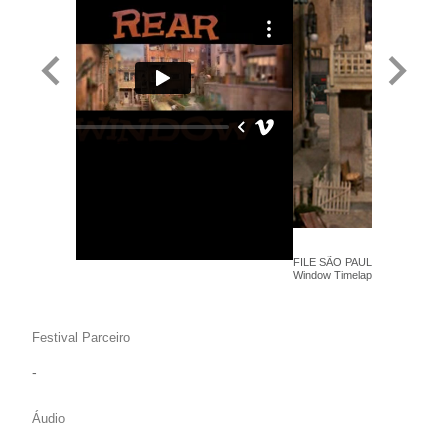
FILE SÃO PAULO 2013 - Jeff D
Window Timelapse - Anima+
Festival Parceiro
-
Áudio