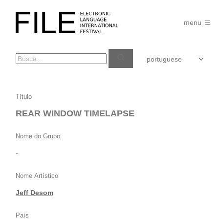
Pular
para
FILE
o
menu
FESTIVAL
conteúdo
REAR
Título
WINDOW
REAR WINDOW TIMELAPSE
TIMELAPSE
Nome do Grupo
-
Nome Artístico
Jeff Desom
País