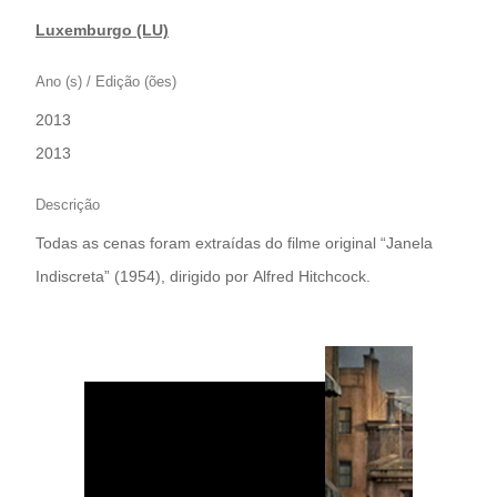
Luxemburgo (LU)
Ano (s) / Edição (ões)
2013
|
2013
Descrição
Todas as cenas foram extraídas do filme original “Janela
Indiscreta” (1954), dirigido por Alfred Hitchcock.