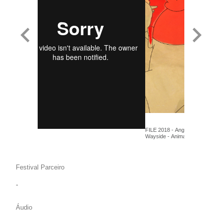
FILE 2018 - Angela Stempel - R
Wayside - Anima+
Festival Parceiro
-
Áudio