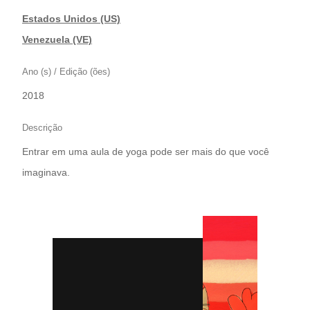
Estados Unidos (US)
|
Venezuela (VE)
Ano (s) / Edição (ões)
2018
Descrição
Entrar em uma aula de yoga pode ser mais do que você
imaginava.