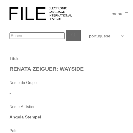
Pular
para
FILE
o
menu
FESTIVAL
conteúdo
RENATA
Título
ZEIGUER:
RENATA ZEIGUER: WAYSIDE
WAYSIDE
Nome do Grupo
-
Nome Artístico
Angela Stempel
País