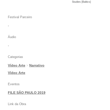
Studies [Baltics] - Videoarte
Festival Parceiro
-
Áudio
-
Categorias
Vídeo Arte
>
Narrativo
|
Vídeo Arte
Eventos
FILE SÃO PAULO 2019
Link da Obra