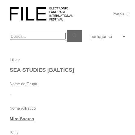
Pular
para
FILE
o
menu
FESTIVAL
conteúdo
SEA
Título
STUDIES
SEA STUDIES [BALTICS]
[BALTICS]
Nome do Grupo
-
Nome Artístico
Miro Soares
País