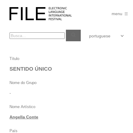
Pular
para
FILE
o
menu
FESTIVAL
conteúdo
SENTIDO
Título
ÚNICO
SENTIDO ÚNICO
Nome do Grupo
-
Nome Artístico
Angella Conte
País