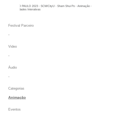
FILE SÃO PAULO 2023 - SCM/CityU - Sham Shui Po - Animação -
Singularidades Interativas
Festival Parceiro
-
Video
-
Áudio
-
Categorias
Animação
Eventos