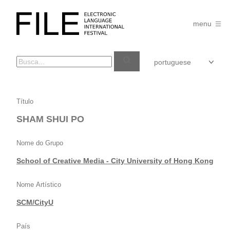
Pular
para
FILE
o
menu
FESTIVAL
conteúdo
SHAM
Título
SHUI
SHAM SHUI PO
PO
Nome do Grupo
School of Creative Media - City University of Hong Kong
Nome Artístico
SCM/CityU
País