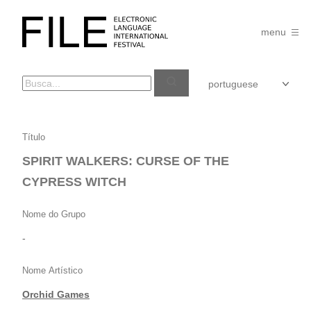
Pular
para
FILE
o
menu
FESTIVAL
conteúdo
SPIRIT
Título
WALKERS:
SPIRIT WALKERS: CURSE OF THE
CURSE
CYPRESS WITCH
OF
THE
Nome do Grupo
CYPRESS
-
WITCH
Nome Artístico
Orchid Games