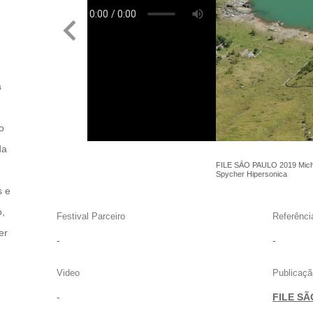
a
o
da
FILE SÃO PAULO 2019 Miche
Spycher Hipersonica
s e
o,
Festival Parceiro
Referênci
er
-
-
Video
Publicaçã
-
FILE SÃ