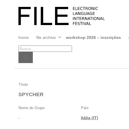
Pular
para
FILE
o
FESTIVAL
conteúdo
home
file archive
workshop 2026 – inscrições
Abrir
menu
SPYCHER
Título
SPYCHER
Nome do Grupo
País
-
Itália (IT)