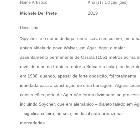
Nome Artístico
Ano (s) / Edição (ões)
Michele Del Prete
2019
Descrição
‘Spycher’ é o nome do lugar onde ficava um celeiro, em um
antiga aldeia do povo Walser, em Ager. Ager, o maior
assentamento permanente de Ossola (1561 metros acima d
nível do mar, na fronteira entre a Suíça e a Itália) foi destruí
em 1938, quando, apesar de forte oposição, foi totalmente
inundada para a construção de uma barragem. Alguns locai
construções perto de Ager não foram dizimados no process
incluindo Spycher, que em alemânico – dialeto falado em Ag
– significa celeiro, ou seja, um local para armazenar
mercadorias.