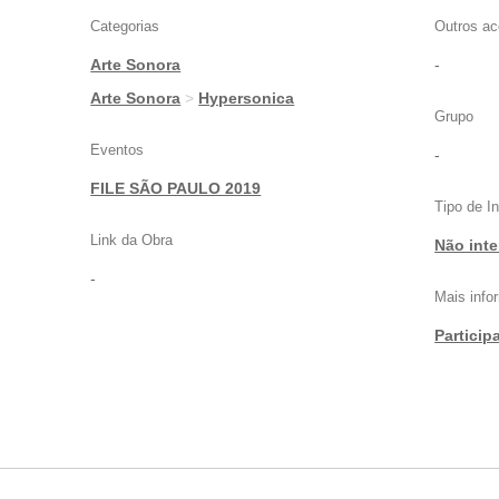
Categorias
Outros ac
Arte Sonora
-
|
Arte Sonora
>
Hypersonica
Grupo
Eventos
-
FILE SÃO PAULO 2019
Tipo de I
Link da Obra
Não inte
-
Mais inf
Particip