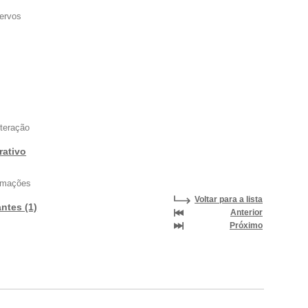
ervos
nteração
rativo
ormações
Voltar para a lista
antes (1)
Anterior
Próximo