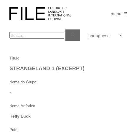
Pular
para
FILE
o
menu
FESTIVAL
conteúdo
STRANGELAND
Título
1
STRANGELAND 1 (EXCERPT)
(EXCERPT)
Nome do Grupo
-
Nome Artístico
Kelly Luck
País