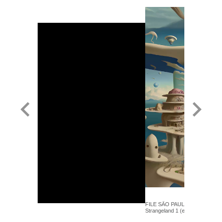
FILE SÃO PAULO 2024 - Kelly 
Strangeland 1 (excerpt) - Sintét