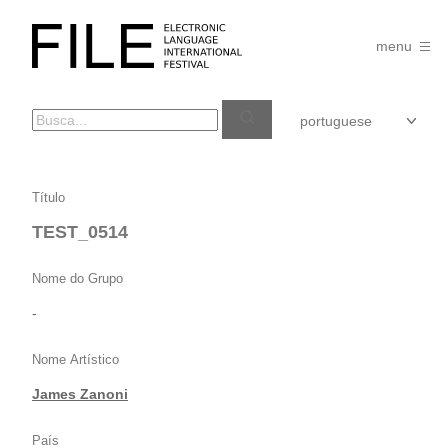
Pular
para
FILE
o
menu
FESTIVAL
conteúdo
TEST_0514
Título
TEST_0514
Nome do Grupo
-
Nome Artístico
James Zanoni
País