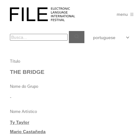
Pular
para
FILE
o
menu
FESTIVAL
conteúdo
THE
Título
BRIDGE
THE BRIDGE
Nome do Grupo
-
Nome Artístico
Ty Taylor
|
Mario Castañeda