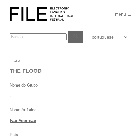
Pular
para
FILE
o
menu
FESTIVAL
conteúdo
THE
Título
FLOOD
THE FLOOD
Nome do Grupo
-
Nome Artístico
Ivar Veermae
País