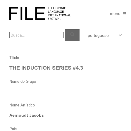
Pular
para
FILE
o
menu
FESTIVAL
conteúdo
THE
Título
INDUCTION
THE INDUCTION SERIES #4.3
SERIES
#4.3
Nome do Grupo
-
Nome Artístico
Aernoudt Jacobs
País