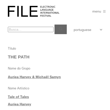
Pular
para
FILE
o
menu
FESTIVAL
conteúdo
THE
Título
PATH
THE PATH
Nome do Grupo
Auriea Harvey & Michaël Samyn
Nome Artístico
Tale of Tales
|
Auriea Harvey