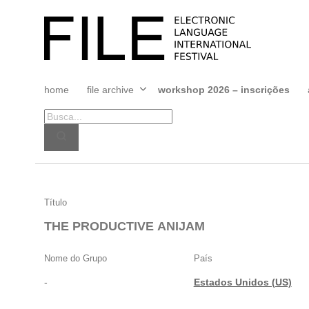
Pular
para
FILE
o
FESTIVAL
conteúdo
home
file archive
workshop 2026 – inscrições
Abrir
menu
THE
Título
PRODUCTIVE
THE PRODUCTIVE ANIJAM
ANIJAM
Nome do Grupo
País
-
Estados Unidos (US)