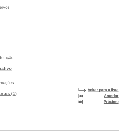
ervos
nteração
rativo
ormações
Voltar para a lista
antes (1)
Anterior
Próximo