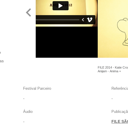
o
das
FILE 2014 - Katie Cro
Anijam - Anima +
Festival Parceiro
Referênci
-
-
Áudio
Publicaçã
-
FILE SÃ