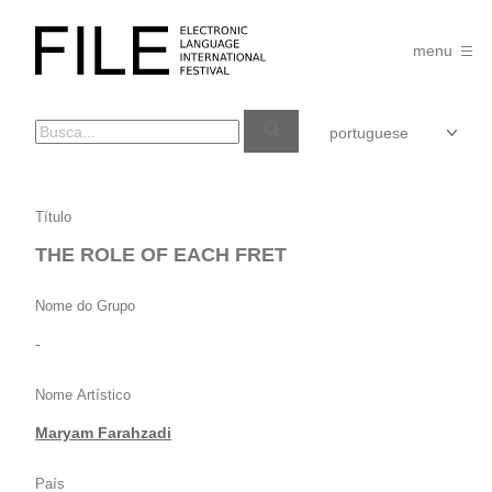
Pular
para
FILE
o
menu
FESTIVAL
conteúdo
THE
Título
ROLE
THE ROLE OF EACH FRET
OF
EACH
Nome do Grupo
FRET
-
Nome Artístico
Maryam Farahzadi
País