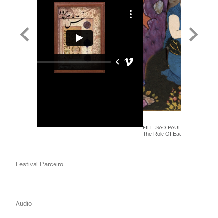
FILE SÃO PAULO 2014 - Marya
The Role Of Each Fret - Anima 
Festival Parceiro
-
Áudio