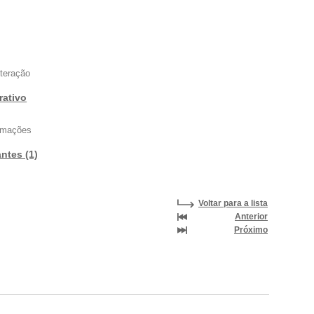
nteração
rativo
ormações
antes (1)
Voltar para a lista
Anterior
Próximo