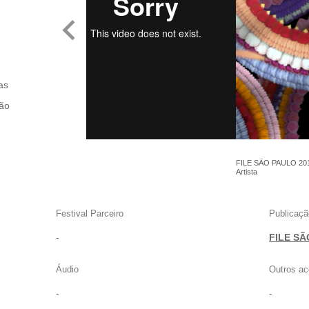
as
são
FILE SÃO PAULO 201
Artista
Festival Parceiro
Publicaçã
-
FILE SÃ
Áudio
Outros ac
-
-