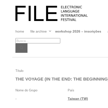
Pular
para
FILE
o
FESTIVAL
conteúdo
home
file archive
workshop 2026 – inscrições
Abrir
menu
THE
Título
VOYAGE
THE VOYAGE (IN THE END: THE BEGINNING
(IN
THE
Nome do Grupo
País
END:
-
Taiwan (TW)
THE